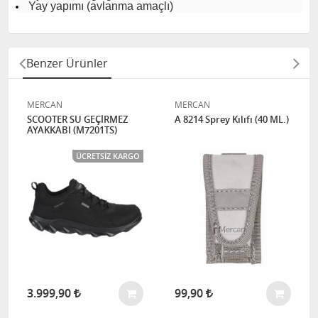
Yay yapımı (avlanma amaçlı)
Benzer Ürünler
MERCAN
MERCAN
SCOOTER SU GEÇİRMEZ
A 8214 Sprey Kılıfı (40 ML.)
AYAKKABI (M7201TS)
ÜCRETSIZ KARGO
3.999,90
99,90