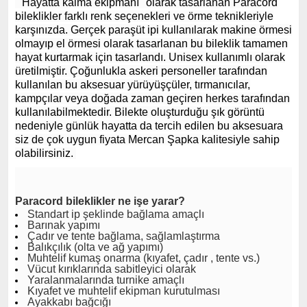
"Hayatta kalma ekipmanı" olarak tasarlanan Paracord
bileklikler farklı renk seçenekleri ve örme teknikleriyle
karşınızda. Gerçek paraşüt ipi kullanılarak makine örmesi
olmayıp el örmesi olarak tasarlanan bu bileklik tamamen
hayat kurtarmak için tasarlandı. U
nisex kullanımlı olarak
üretilmiştir.
Çoğunlukla askeri personeller tarafından
kullanılan bu aksesuar yürüyüşçüler, tırmanıcılar,
kampçılar veya doğada zaman geçiren herkes tarafından
kullanılabilmektedir. Bilekte oluşturduğu şık görüntü
nedeniyle günlük hayatta da tercih edilen bu aksesuara
siz de çok uygun fiyata Mercan Şapka kalitesiyle sahip
olabilirsiniz.
Paracord bileklikler ne işe yarar?
Standart ip şeklinde bağlama amaçlı
Barınak yapımı
Çadır ve tente bağlama, sağlamlaştırma
Balıkçılık (olta ve ağ yapımı)
Muhtelif kumaş onarma (kıyafet, çadır , tente vs.)
Vücut kırıklarında sabitleyici olarak
Yaralanmalarında turnike amaçlı
Kıyafet ve muhtelif ekipman kurutulması
Ayakkabı bağcığı