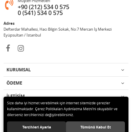
Müşteri Hizmetleri
+90 (212) 534 0 575
0 (541) 534 0 575
Adres
Defterdar Mahallesi, Hacı Bilgin Sokak, No:7 Mercan İş Merkezi
Eyüpsultan / İstanbul
KURUMSAL
ÖDEME
İLETİŞİM
Size daha iyi hizmet verebilmek için internet sitemizde çerezler
kullanılmaktadır. Çerez Politikaları Aydınlatma Metni’ni okuyabilir ve
© 2018 MERCAN PROFESYONEL GÜVENLİK ÜRÜNLERİ Tüm hakları
dilerseniz tercihlerinizi değiştirebilirsiniz.
saklıdır.
Tercihleri Ayarla
Tümünü Kabul Et