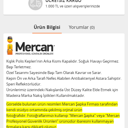
KARGO
GÜVENLI ALIŞV
i alışverişlerinizde
Bilgileriniz 128 Bit
Ürün Bilgisi
Yorumlar
(0)
Kışlık Polis Kepleri'nin Arka Kısmı Kapalıdır. Soğuk Havayı Geçirmez.
Başı Terletmez.
Özel Tasarımı Sayesinde Başı Tam Olarak Kavrar ve Sarar.
Kepin Ön ve Arka Tarafı Nefes Alabilen Antibakteriyel Astara Sahiptir.
Speri Reflektörlüdür.
Ürünlerimiz üzerindeki Nakışlarda Üst Düzey Kalite Elde Etmek için
Madeira Marka Nakış İplikleri Kullanılmaktadır.
Görselde bulunan ürün resimleri Mercan Şapka Firması tarafından
kendi stüdyo ortamında çekilmiş orjinal ürün
fotoğrafıdır. Fotoğraflarımızı kullanıp "Mercan Şapka" veya "Mercan
Profesyonel Güvenlik Ürünleri" ürünüdür ibaresini kullanmayan
firmalara karşı dikkatli olunuz.