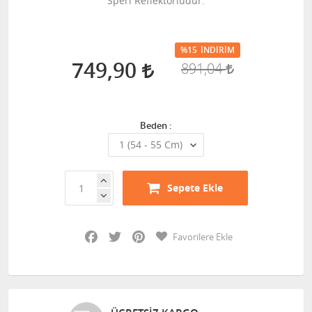
Speri Reflektörlüdür.
%15
İNDIRIM
749,90
891,04
Beden :
Sepete Ekle
Facebook
Twitter
Pinterest
Favorilere Ekle