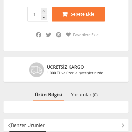
Sepete Ekle
Facebook
Twitter
Pinterest
Favorilere Ekle
CRETSIZ KARGO
GÜVE
000 TL ve üzeri alışverişlerinizde
Bilgile
Ürün Bilgisi
Yorumlar
(0)
Benzer Ürünler