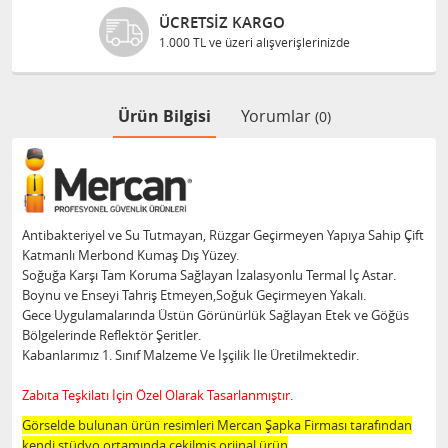
ÜCRETSIZ KARGO
1.000 TL ve üzeri alışverişlerinizde
Ürün Bilgisi
Yorumlar
(0)
Antibakteriyel ve Su Tutmayan, Rüzgar Geçirmeyen Yapıya Sahip Çift
Katmanlı Merbond Kumaş Dış Yüzey.
Soğuğa Karşı Tam Koruma Sağlayan İzalasyonlu Termal İç Astar.
Boynu ve Enseyi Tahriş Etmeyen,Soğuk Geçirmeyen Yakalı.
Gece Uygulamalarında Üstün Görünürlük Sağlayan Etek ve Göğüs
Bölgelerinde Reflektör Şeritler.
Kabanlarımız 1. Sınıf Malzeme Ve İşçilik İle Üretilmektedir.
Zabıta Teşkilatı İçin Özel Olarak Tasarlanmıştır.
Görselde bulunan ürün resimleri Mercan Şapka Firması tarafından
kendi stüdyo ortamında çekilmiş orjinal ürün