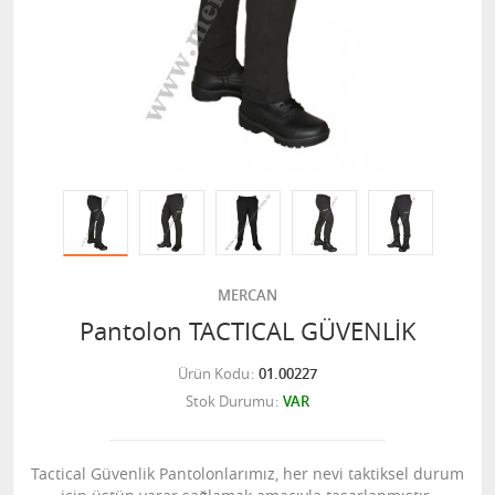
MERCAN
Pantolon TACTICAL GÜVENLİK
Ürün Kodu
01.00227
Stok Durumu
VAR
Tactical Güvenlik Pantolonlarımız, her nevi taktiksel durum