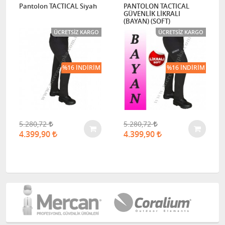
Pantolon TACTICAL Siyah
PANTOLON TACTICAL
GÜVENLİK LİKRALI
(BAYAN) (SOFT)
ÜCRETSIZ KARGO
ÜCRETSIZ KARGO
%16 İNDIRIM
%16 İNDIRIM
5.280,72
5.280,72
4.399,90
4.399,90