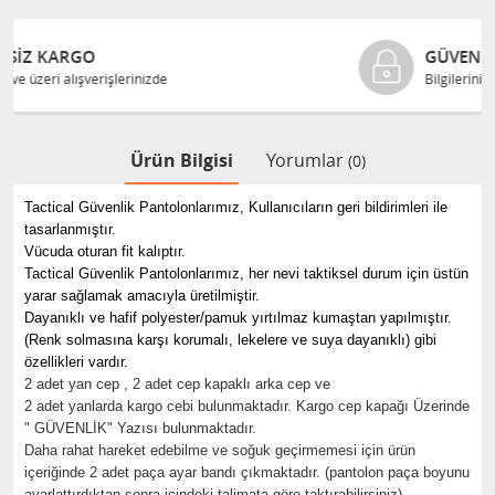
GÜVENLI ALIŞVERIŞ
Bilgileriniz 128 Bit SSL ile güvende
Ürün Bilgisi
Yorumlar
(0)
Tactical Güvenlik Pantolonlarımız, Kullanıcıların geri bildirimleri ile
tasarlanmıştır.
Vücuda oturan fit kalıptır.
Tactical Güvenlik Pantolonlarımız, her nevi taktiksel durum için üstün
yarar sağlamak amacıyla üretilmiştir.
Dayanıklı ve hafif polyester/pamuk yırtılmaz kumaştan yapılmıştır.
(Renk solmasına karşı korumalı, lekelere ve suya dayanıklı) gibi
özellikleri vardır.
2 adet yan cep , 2 adet cep kapaklı arka cep ve
2 adet yanlarda kargo cebi bulunmaktadır. Kargo cep kapağı Üzerinde
" GÜVENLİK" Yazısı bulunmaktadır.
Daha rahat hareket edebilme ve soğuk geçirmemesi için ürün
içeriğinde 2 adet paça ayar bandı çıkmaktadır. (pantolon paça boyunu
ayarlattırdıktan sonra içindeki talimata göre taktırabilirsiniz)