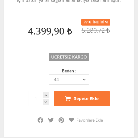
için üstün yarar sağlamak amacıyla tasarlanmıştır.
%16
İNDIRIM
4.399,90
5.280,72
ÜCRETSIZ KARGO
Beden :
Sepete Ekle
Facebook
Twitter
Pinterest
Favorilere Ekle